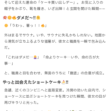
そして迎えた運命の「ケーキ買い出しデー」。 お気に入りの
帽子をかぶり、靴を履き、いざ出陣！と玄関を開けた瞬間——
ダメだ～!!
「うわっ、暑っ！！
」
外はまるでサウナ。いや、サウナに失礼かもしれない。地面か
ら湯気が立ち上るような猛暑が、彼女と職員を一瞬で包み込ん
だ。
「これはダメだ…
」 「命よりケーキ…いや、命の方が大
事…」
と、職員と目を合わせ、無言のうちに「撤退」の合意が成立。
やっと出会えたショートケーキ
!!
急遽、近くのコンビニへと進路変更。冷房の効いた店内で、シ
ョーケースに並ぶショートケーキを見つけた瞬間、彼女の目が
再びキラリと光った。