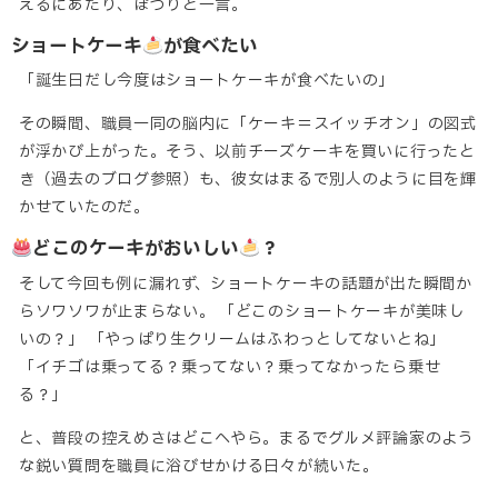
えるにあたり、ぽつりと一言。
ショートケーキ
が食べたい
「誕生日だし今度はショートケーキが食べたいの」
その瞬間、職員一同の脳内に「ケーキ＝スイッチオン」の図式
が浮かび上がった。そう、以前チーズケーキを買いに行ったと
き（過去のブログ参照）も、彼女はまるで別人のように目を輝
かせていたのだ。
どこのケーキがおいしい
？
そして今回も例に漏れず、ショートケーキの話題が出た瞬間か
らソワソワが止まらない。 「どこのショートケーキが美味し
いの？」 「やっぱり生クリームはふわっとしてないとね」
「イチゴは乗ってる？乗ってない？乗ってなかったら乗せ
る？」
と、普段の控えめさはどこへやら。まるでグルメ評論家のよう
な鋭い質問を職員に浴びせかける日々が続いた。